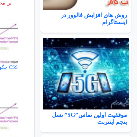
این محت
روش های افزایش فالوور در
اینستاگرام
CSS چگونه به صفحه اضافه می شود؟
موفقیت اولین تماس”5G” نسل
پنجم اینترنت