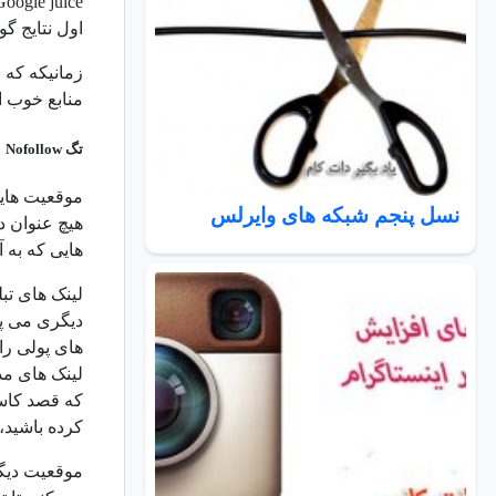
اول نتایج گو
زمانیکه که 
منابع خوب ا
تگ Nofollow چه زمانی بکار می آید؟
موقعیت هایی 
نسل پنجم شبکه های وایرلس
هیچ عنوان د
هایی که به آ
لینک های تبل
دیگری می پر
های پولی را
لینک های مذک
که قصد کاست
کرده باشید، 
موقعیت دیگر