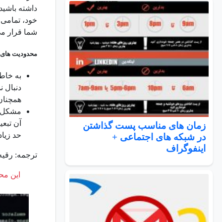
داشته باشید
شما قرار می دهند. در نتیجه 
محدودیت های تگ low
به خاطر داش
دنبال ن
همچنان
مشکل د
آن تبعی
زمان های مناسب پست گذاشتن
حد زیا
در شبکه های اجتماعی +
اینفوگراف
ترجمه: رقیه 
این محت