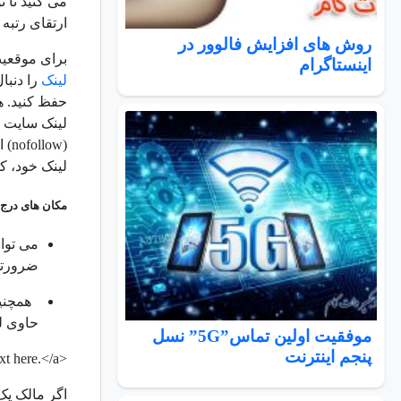
می کنید تا 
ارتقای رتبه 
روش های افزایش فالوور در
برای موقعیت هایی که
اینستاگرام
لینک
را دنبا
حفظ کنید. ه
(w
لینک خود، کلمه nofollow را جستجو نمایید و یا از افزونه های
مکان های درج 
ضرورتی
حاوی لی
موفقیت اولین تماس”5G” نسل
پنجم اینترنت
t here.</a>
<a href=”https://thisIsJustAnExampleLink.com”
اگر مالک یک 