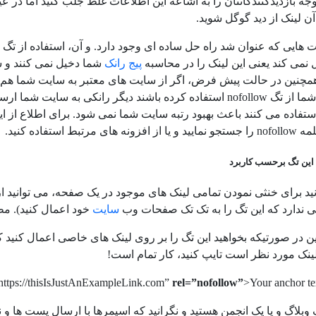
توجه بازدیدکنندگانتان را به اشاعه این اطلاعات غلط جلب کنید اما در 
آن لینک از دید گوگل شوید.
 عنوان شد راه حل ساده ای وجود دارد. و آن، استفاده از تگ nofollow است. در این صورت موتور جستجوگر گوگل، دیگر آن
ل نمی کند یعنی این لینک را در محاسبه
پیج رانک
شما دخیل نمی کنند و ش
مچنین در حالت پیش فرض، اگر از سایت های معتبر به سایت شما هم لی
لینک سایت شما از تگ nofollow استفاده کرده باشند دیگر رانکی ب
nofollo) استفاده می کنند باعث بهبود رتبه سایت شما نمی شود. برای اطل
 مرتبط استفاده کنید.
این تگ برحسب کاربرد
 ندارد که این تگ را به تک تک صفحات وب
سایت
خود اعمال کنید). مطابق کد مقابل: <llow
نک مورد نظر است تایپ کنید، کار تمام است!
rel=”nofollow”
>Your anchor tex
وبلاگ و یا یک انجمن هستید و نگرانید که اسپمرها با ارسال پست ها و 