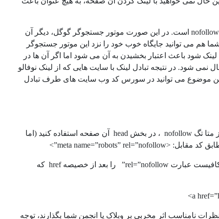
عین حال نمی خواهید با لینک کردن آن صفحه، به هیچ عنوان باعث
ما هم می توانید جایگاه خوب خود را نزد این موتور جستجوگر
نک شود باعث اعتبار بخشیدن به آن می شود اما اگر آن ها در
ه سایت شما ارسال نمی شود. در نتیجه تبادل لینک با سایت هایی که از لینک نوفالو
اع از این موضوع می توانید در سورس کد وب سایت های طرف تبادل
می توانید برای خنثی نمودن تمامی لینک های موجود در یک صفحه، می توانید از متا تگ nofollow ، در بخش head آن صفحه استفاده کنید (اما
meta name=”robots” rel=”nofo”>
همچنین در صورتیکه بخواهید این تگ را بر روی لینک های خاصی اعمال کنید کافیست عبارت rel=”nofollow” را بعد از خصیصه href که
نظرات نامناسب اثر مخربی بر وبلاک یا انجمن شما بگذارند، توجه