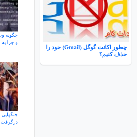
چگونه وب 
و چرا به 
چطور اکانت گوگل (Gmail) خود را
حذف کنیم؟
جنگهایی 
درگرفت_ 