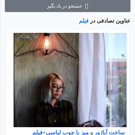
جستجو در یاد بگیر
عناوین تصادفی در
فیلم
ساخت آباژور و میز با چوب لباسی+فیلم