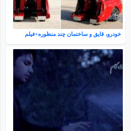
خودرو، قایق و ساختمان چند منظوره+فیلم