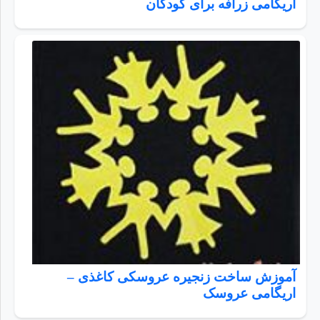
اریگامی زرافه برای کودکان
آموزش ساخت زنجیره عروسکی کاغذی –
اریگامی عروسک