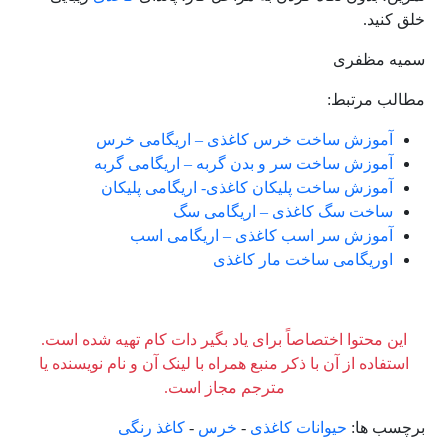
خلق کنید.
سمیه مظفری
مطالب مرتبط:
آموزش ساخت خرس کاغذی – اریگامی خرس
آموزش ساخت سر و بدن گربه – اریگامی گربه
آموزش ساخت پلیکان کاغذی- اریگامی پلیکان
ساخت سگ کاغذی – اریگامی سگ
آموزش سر اسب کاغذی – اریگامی اسب
اوریگامی ساخت مار کاغذی
این محتوا اختصاصاً برای یاد بگیر دات کام تهیه شده است.
استفاده از آن با ذکر منبع همراه با لینک آن و نام نویسنده یا
مترجم مجاز است.
برچسب ها:
حیوانات کاغذی
-
خرس
-
کاغذ رنگی