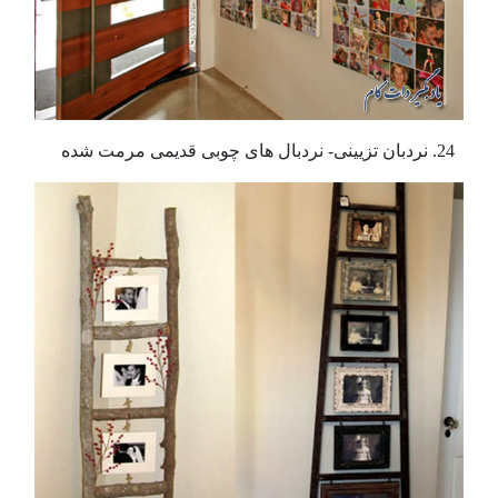
نردبان تزیینی- نردبال های چوبی قدیمی مرمت شده