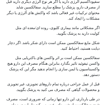
سفپوداکسیم آلرژی دارید یا اگر هر نوع آلرژی دیگری دارید قبل
از مصرف دارو، پزشک را مطلع سازید. سفالکسین شاید
محتوای ترکیبات غیر فعالی باشد که واکنش های آلرژی یا دیگر
مشکلات را ایجاد کند.
اگر مشکلاتی مانند بیماری کلیوی، روده ای/معده ای مثل
کولیت دارید به پزشک بگویید.
شکل مایع سفالکسین ممکن است دارای شکر باشد. اگر دچار
دیابت هستید، احتیاط کنید.
سفالکسین ممکن است بر اثر واکسن های باکتریایی مثل
واکسن تیفوئید تاثیر بگذارد بنابراین هنگام مصرف این دارو هیچ
واکسیناسیون یا ایمن سازی را انجام ندهید مگر این که پزشک
دستور دهد.
قبل از عمل جراحی درباره تمام داروهای تجویزی، غیر تجویزی
و محصولات گیاهی که مصرف می کنید به پزشک بگویید.
در طی بارداری، این دارو تنها زمانی که ضروری است، مصرف
شود. سفالکسین از شیر مادر عبور می کند بنابراین در زمان