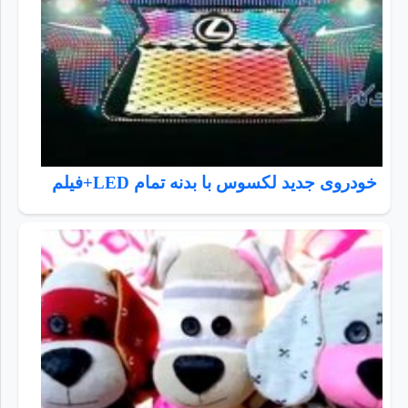
خودروی جدید لکسوس با بدنه تمام LED+فیلم