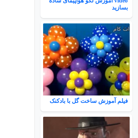
video آموزش لگو هواپیمای ساده
بسازید
فیلم آموزش ساخت گل با بادکنک