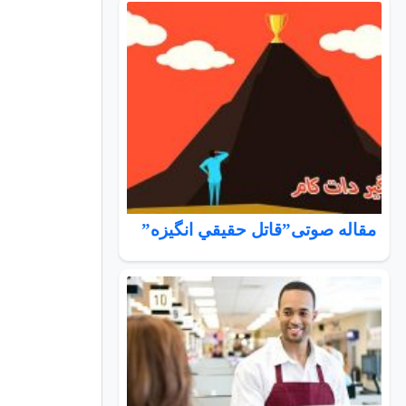
مقاله صوتی”قاتل حقيقي انگيزه”