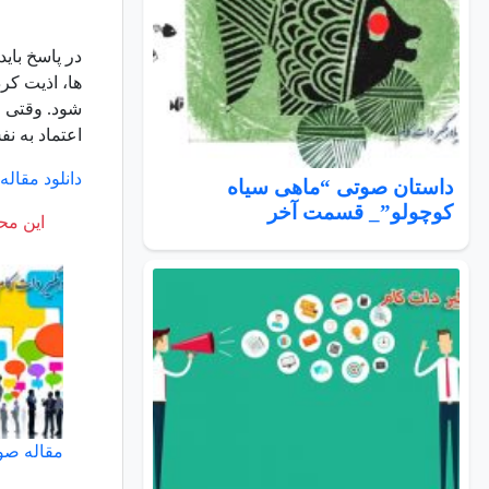
در پاسخ بای
ها، اذیت کرد
شود. وقتی م
اعتماد به نف
دانلود مقال
داستان صوتی “ماهی سیاه
کوچولو”_ قسمت آخر
این محت
مقاله صو