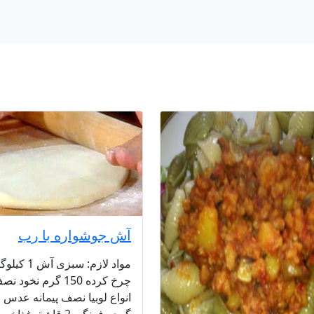
آش جوشواره با رب
مواد لازم: سب
چرخ کرده 150 گرم نخود