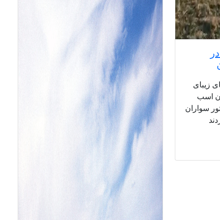
در
ی زیبای
ان اسب
ور سواران
دند