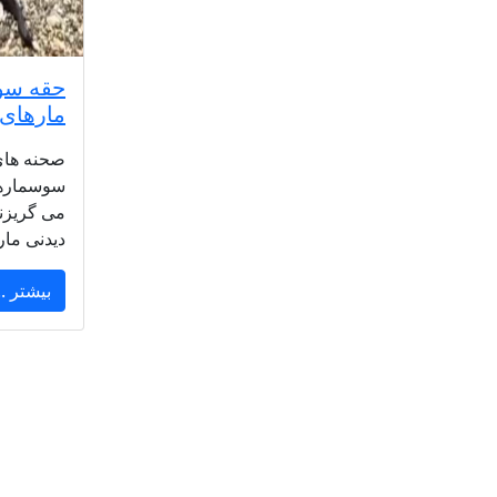
حقه سوس
مارهای 
صحنه های
سوسمارها
می گریزند 
دیدنی مار
بیشتر ..