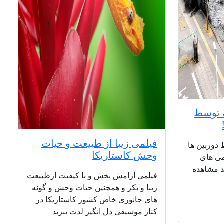
ه توسط
فیلمی زیبا از طبیعت و حیات
دوربین ها
وحش کاستاریکا
می های
ید مشاهده
فیلمی آرامش بخش و با کیفیت ازطبیعت
زیبا و بکر و همچنین حیات وحش و گونه
های جانوری خاص کشور کاستاریکا در
کنار موسیقی دل انگیز لذت ببرید