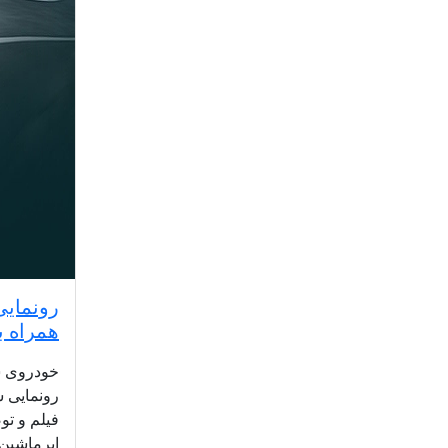
همراه با
رونمایی ش
فیلم و ت
ابرماشین