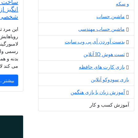
ساخت ی
و سکه
انگیز از
شخصی!
ماشین حساب
ماشین حساب مهندسی
این مرد 
رویاهایش
بدست آوردن آی پی وب سایت
لامبورگین
رسمی ولی
تست هوش IQ آنلاین
بدنه و هم
می کند ل
بازی کارت های حافظه
بازی سودوکو آنلاین
بیشتر ..
آموزش زبان با بازی هنگمن
آموزش کسب و کار