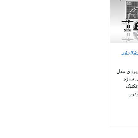
دی در
بردی مدل
ل سازه
تکنیک
درو