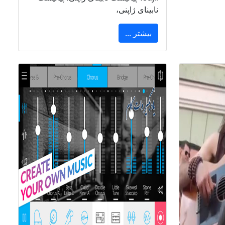
نابینای ژاپنی،
بیشتر ...