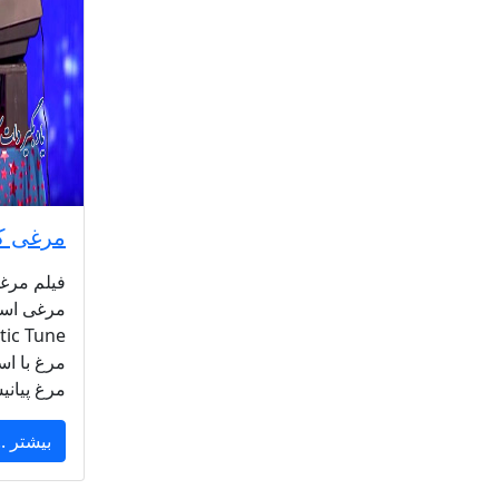
مرغی که
مرغی است
مرغ با اس
مرغ پیان
بیشتر ..