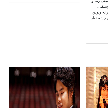
یقی زیبا و
وسیقی،
نه ویولن‌
ی چشم نواز