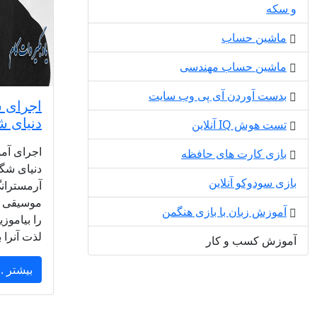
و سکه
ماشین حساب
ماشین حساب مهندسی
بدست آوردن آی پی وب سایت
اجرای س
دنیای ش
تست هوش IQ آنلاین
اجرای آمو
بازی کارت های حافظه
دنیای شگ
بازی سودوکو آنلاین
آرمسترانگ
موسیقی ب
آموزش زبان با بازی هنگمن
را بیاموز
لذت آنرا 
آموزش کسب و کار
بیشتر ..