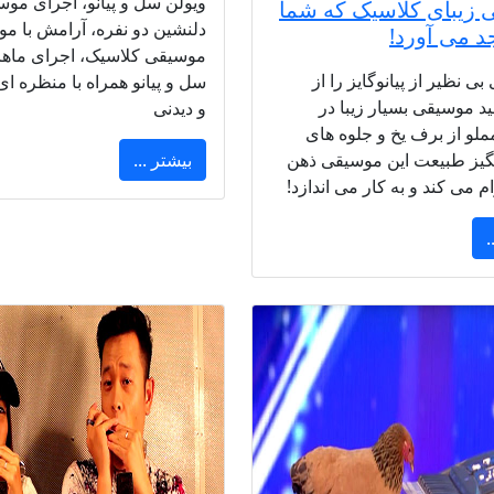
ویولن‌ سل و پیانو، اجرای موس
زیبای کلاسیک که شما
دلنشین دو نفره، آرامش با م
جد می آورد!
موسیقی کلاسیک، اجرای ماهرا
بی نظیر از پیانوگایز را از
سل و پیانو همراه با منظره ا
 موسیقی بسیار زیبا در
و دیدنی
لو از برف یخ و جلوه های
یز طبیعت این موسیقی ذهن
بیشتر ...
م می کند و به کار می اندازد!
.