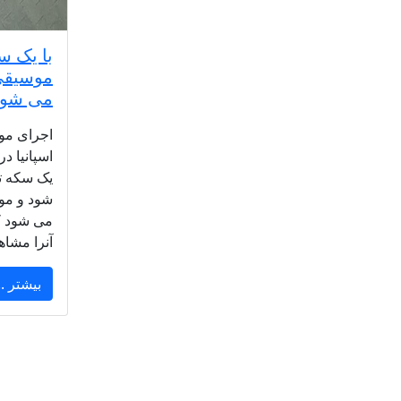
با یک س
موسیقی 
می شود
اجرای مو
اسپانیا د
یک سکه 
شود و موس
می شود ک
آنرا مشاهد
بیشتر ..