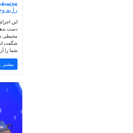
موسیقی 
را به و
این اجرای 
دست ندهید
محیطی مم
شگفت انگ
شما را آرا
بیشتر ..