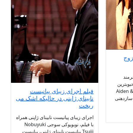
زوج
رمند
Aide و Evelyn، محبوبترین
فیلم اجرای زیبای پیانیست
ازندگان سازدهنی در جهان Aiden &
نابینای ژاپنی در حالیکه اشک می
ریخت
اجرای زیبای پیانیست نابینای ژاپنی همراه
با فیلم، نوبویوکی سوجی Nobuyuki
Tsujii پیانیست نابینای ژاپنی، پیانیست