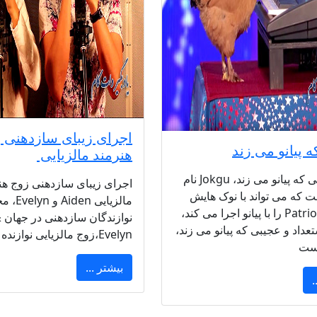
اجرای زیبای سازدهنی 
 پیانو می زند
هنرمند مالزیایی
فیلم مرغی که پیانو می زند، Jokgu نام
اجرای زیبای سازدهنی زوج هن
 که می تواند با نوک هایش
مالزیایی n
Patriotic Tune را با پیانو اجرا می کند،
نو
تعداد و عجیبی که پیانو می زند،
Evelyn،زوج مالزیایی نوازنده سازدهنی
یست
بیشتر ...
.