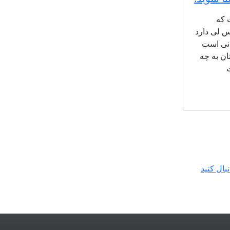
 که
س لی دارد
دنی است
تان به چه