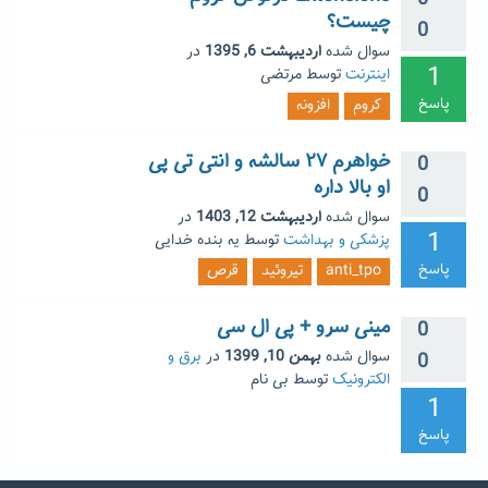
0
چیست؟
0
سوال شده
اردیبهشت 6, 1395
در
1
اینترنت
توسط
مرتضی
پاسخ
کروم
افزونه
خواهرم ۲۷ سالشه و انتی تی پی
0
او بالا داره
0
سوال شده
اردیبهشت 12, 1403
در
1
پزشکی و بهداشت
توسط
یه بنده خدایی
پاسخ
anti_tpo
تیروئید
قرص
مینی سرو + پی ال سی
0
سوال شده
بهمن 10, 1399
در
برق و
0
الکترونیک
توسط
بی نام
1
پاسخ