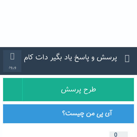
پرسش و پاسخ یاد بگیر دات کام
ورود
طرح پرسش
آی پی من چیست؟
0