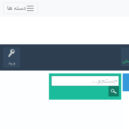
سش
ورود