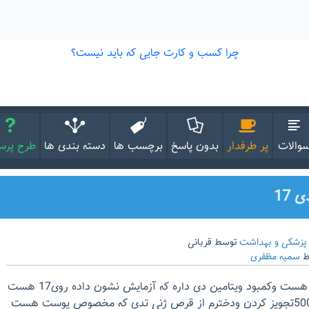
والات
پر طرفدار
بدون پاسخ
برچسب ها
دسته بندی ها
طرح پر
 17
پزشکی و بهداشت
توسط
قربانی
ط
سمیه مظفری
سلام دخترم شانزده سالش هست وکمبود ویتامین دی داره که آزمایش نشون داده روی17 هست
ودکتر قرص ویتاممین دی 500تجویز کردن ودخترم از قرص ژنی تدی که مخصوص پوست هست