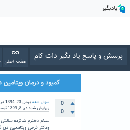
پرسش و پاسخ یاد بگیر دات کام
صفحه اصلی
س
کمبود و درمان ویتامین دی
سوال شده
بهمن 23, 1394
در
0
ویرایش شده
دی 8, 1399
توس
0