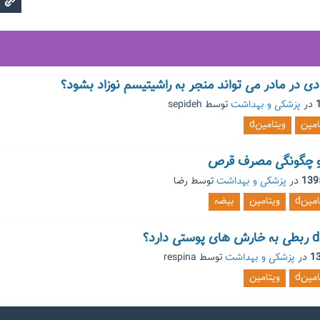
 دی در مادر می تواند منجر به راشیتیسم نوزاد بشود؟
در
پزشکی و بهداشت
توسط
sepideh
امین
ویتامینd
در
پزشکی و بهداشت
توسط
رضا
امینd
ویتامین
بیضه
در
پزشکی و بهداشت
توسط
respina
امینd
ویتامین