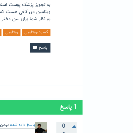
به تجویز پزشک پوست استف
ویتامین دی کافی هست که د
به نظر شما برای سن دختر 
کمبود،ویتامین
ویتامین
1
پاسخ
پاسخ داده شده
بهمن 23, 394
0