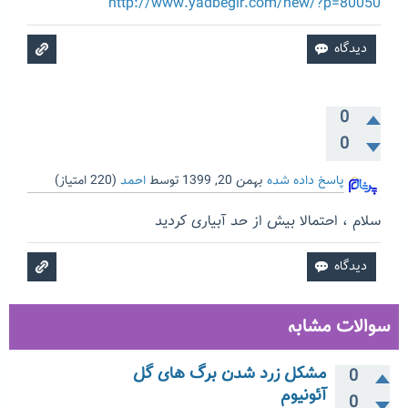
http://www.yadbegir.com/new/?p=80050
0
0
پاسخ داده شده
بهمن 20, 1399
توسط
احمد
(
220
امتیاز)
سلام ، احتمالا بیش از حد آبیاری کردید
سوالات مشابه
مشکل زرد شدن برگ های گل
0
آئونیوم
0