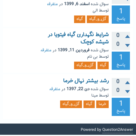
سوال شده
اسفند 6, 1399
در
متفرقه
1
توسط
الی
پاسخ
گل_و_گیاه
گیاه
شرایط نگهداری گیاه فیتویا در
0
شیشه کوچک
0
سوال شده
فروردین 11, 1399
در
متفرقه
1
توسط
بی نام
پاسخ
گیاه
گل_و_گیاه
رشد بیشتر نهال خرما
0
سوال شده
دی 22, 1397
در
متفرقه
0
توسط
مینا
1
خرما
گیاه
گل_و_گیاه
پاسخ
Powered by
Question2Answer