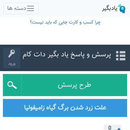
پرسش و پاسخ یاد بگیر دات کام
ورود
طرح پرسش
علت زرد شدن برگ گیاه زامیفولیا
0