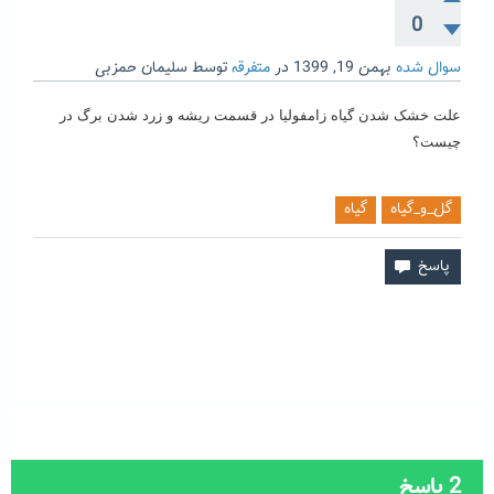
0
سوال شده
بهمن 19, 1399
در
متفرقه
توسط
سلیمان حمزبی
علت خشک شدن گیاه زامفولیا در قسمت ریشه و زرد شدن برگ در
چیست؟
گل_و_گیاه
گیاه
2
پاسخ