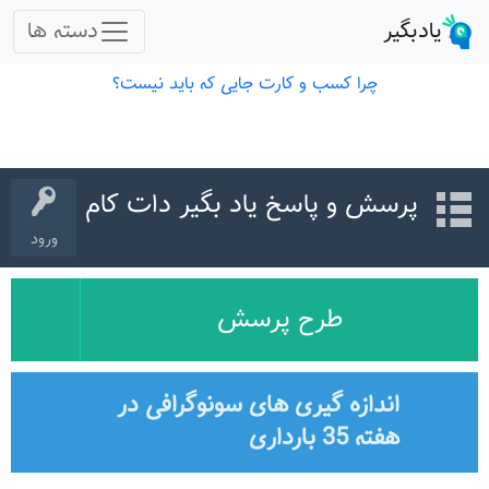
پرسش و پاسخ یاد بگیر دات کام
ورود
طرح پرسش
اندازه گیری های سونوگرافی در
هفته 35 بارداری