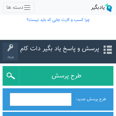
پرسش و پاسخ یاد بگیر دات کام
ورود
طرح پرسش
طرح پرسش جدید: