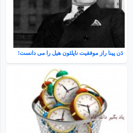
دَن پینا راز موفقیت ناپلئون هیل را می دانست!