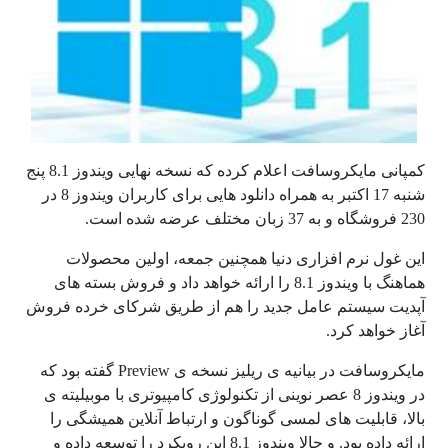
کمپانی مایکروسافت اعلام کرده که نسخه نهایی ویندوز 8.1 پنج
شنبه 17 اکتبر به همراه دانلود هایی برای کاربران ویندوز 8 در
230 فروشگاه و به 37 زبان مختلف عرضه شده است.
این غول نرم افزاری دنیا همچنین جمعه، اولین محصولات
هماهنگ با ویندوز 8.1 را ارائه خواهد داد و فروش بسته های
آپدیت سیستم عامل جدید را هم از طریق شرکای خرده فروش
آغاز خواهد کرد.
مایکروسافت در بیانیه ی ریلیز نسخه ی Preview گفته بود که
در ویندوز 8 عصر نوینی از تکنولوژی کامپیوتری با موبیلیته ی
بالا، قابلیت های لمسی گوناگون و ارتباط آنلاین همیشگی را
ارائه داده بود. و حالا ویندوز 8.1 این رویکرد را توسعه داده و