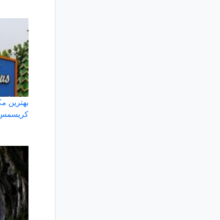
بهترین مک
کریسمس