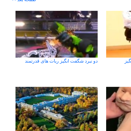
یز
دو نبرد شگفت انگیز ربات های قدرتمند