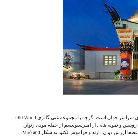
مرکز گتی به خاطر موقوفات سخاوتمندانه و محوطه hilltop موجب غبطه موزه های سراسر جهان است. گرچه با مجموعه غنی گالری Old World
وبنس و نمونه هایی از امپرسیونیسم از جمله مونه، رنوآر،
سِزان و ون گوگ را شامل می شود. هنرهای تزئینی فرانسوی و مجموعه عکس ها قطعا ارزش دیدن دارند و فراموش نکنید به شکار Miró and