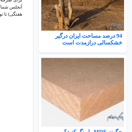
هفتگی) تا تو
94 درصد مساحت ایران درگیر
خشکسالی درازمدت است
چگونه MDF را رنگ کنید؟