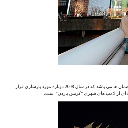
مجموعه های موزه هنر لس آنجلس یا LACMA، شامل مساحت 20 هکتاری از ساختمان ها می باشد که در سال 2008 دوباره مورد بازسازی قرار