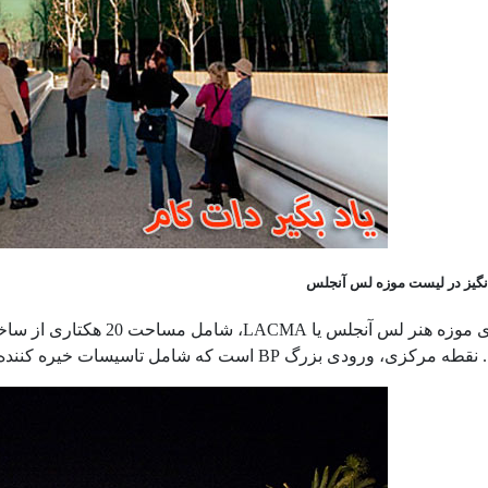
گیز در لیست موزه لس آنجلس
زرگ BP است که شامل تاسیسات خیره کننده ای از لامپ های شهری “کریس باردن” است.