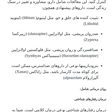
کنترل کنید. این معالجات شامل دارو، مشاوره و تغییر در سبک
زندگی است. داروهای پیشنهادی همچون:
تثبیت کننده های خلق و خو، مثل لیتیوم(
lithium
) (لیتوبید
)
Lithobid
ضدروان پریشی، مثل اولانزاپین (
olanzapine
) (زیپرکسا
)
Zyprexa
ضدافسردگی و روان پریشی، مثل فلوکستین اولانزاپین
(
fluoxetine-olanzapine
) (سیمبیاکس
Symbyax
)
بنزودیازپین­ها،نوعی از داروهای ضداسترس،ممکن است
برای کوتاه مدت کارساز باشد، مثل زاناکس (
Xanax
)
آلپرازولام
alprazolam
)
روان درمانی شامل:
درمان رفتارهای شناختی
درمان رفتارهای شناختی نوعی درمان کلامی است. شما به