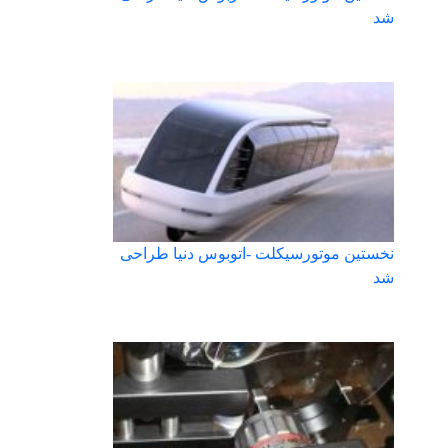
شد
نخستین موتورسیکلت -اتوبوس دنیا طراحی
شد