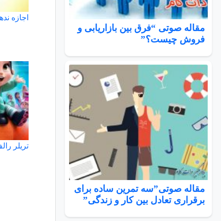
اجازه نده
مقاله صوتی “فرق بین بازاریابی و
فروش چیست؟”
تریلر رال
مقاله صوتی”سه تمرین ساده برای
برقراری تعادل بین کار و زندگی”