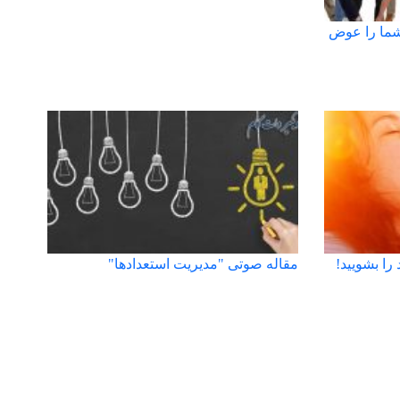
شما را عوض
ا بشویید!
مقاله صوتی "مدیریت استعدادها"