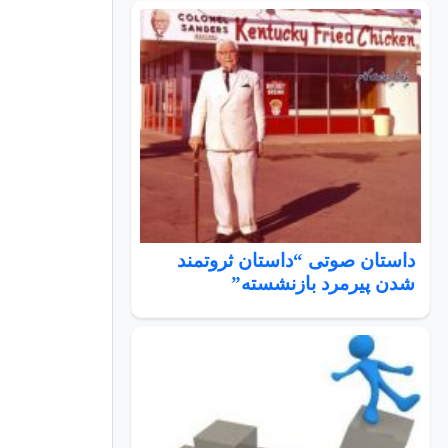
داستان صوتی “داستان ثروتمند
شدن پیرمرد بازنشسته”