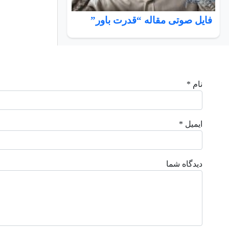
فایل صوتی مقاله “قدرت باور”
نام *
ایمیل *
دیدگاه شما