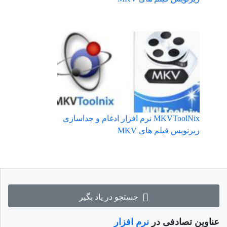
MKVToolNix نرم افزار ادغام و جداسازی
زیرنویس فیلم های MKV
جستجو در یاد بگیر
عناوین تصادفی در
نرم افزار