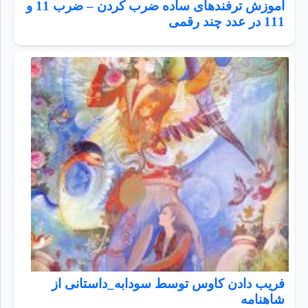
آموزش ترفندهای ساده ضرب کردن – ضرب 11 و
111 در عدد چند رقمی
فریب دادن کاوس توسط سودابه_داستانی از
شاهنامه