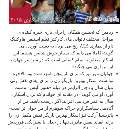
ردمین که تحسین همگان را برای بازی خیره کننده ی
مراحل مختلف ناتوانی های کارکتر فیلم استیفن هاوکینگ
(او از بیماری ALS رنج می برد)، به دست آورده، می
گوید:«کاملا می دانم که بسیار خوش شانس هستم. این
اسکار متعلق به تمام کسانی است که در سراسر جهان با
این بیماری می جنگند».
جولیان مور نیز که برای بار پنجم نامزد شده بود بالاخره
توانست اسکار بهترین بازیگر زن را برای ایفای نقش زنی
میان سال و دچار آلزایمر در فیلم «هنوز آلیس» بدست
آورد. او می گوید: «در مقاله ای خواندم که بردن اسکار 5
سال به عمر فرد می افزاید. اگر درست باشد، من از
آکادمی سپاسگزارم چراکه شوهرم از من جوان تر است».
پاتریشیا آرکت نیز اسکار بهترین بازیگر نقش مکمل زن را
برای ایفای نقش مادری تنها در جدال با پسرانگی فرزندش
در فیلم «پسرانگی» به دست آورد و در نطق خود، حق و