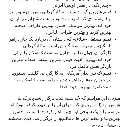
– پسرانگی در نقش اولیویا ایوانز.
فیلم هتل بزرگ بوداپست به کارگردانی وس اندرسون نیز
از 9 رشته ای که نامزد شده بود توانست 4 جایزه را از آن
خود کند: بهترین موسیقی فیلم ، بهترین طراحی صحنه ،
بهترین گریم و بهترین طراحی لباس.
فیلم مستقل «شلاق» که داستان آن درباره یک جاز درامر
با انگیزه و مدرس سختگیرش است به کارگردانی
کارگردان جوان، دامین چازل توانست 3 اسکار را از آن
خود کند: بهترین ادیت فیلم، بهترین میکس صدا و بهترین
بازیگر نقش مکمل مرد.
فیلم تک تیر انداز آمریکایی به کارگردانی کلینت ایستوود
نیز چندان موفق ظاهر نشد و تنها توانست 1 اسکار به
دست آورد: بهترین ادیت صدا.
میزبان این مراسم که یک شنبه شب برگزار شد پاتریک نیل
هریس بود (اولین باری که اجرای آن را بر عهده گرفته بود). او
مراسم را با یک شوخی این چنین آغاز کرد: «ما امشب جشن
بهترین ها و سفید ترین های هالیوود را برگزار می کنیم، ببخشید
درخشان ترین».