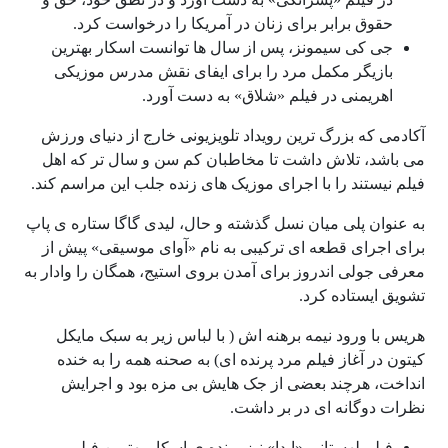
حقوق برابر برای زنان در آمریکا را درخواست کرد.
جی کی سیمونز، پس از سال ها توانست اسکار بهترین
بازیگر مکمل مرد را برای ایفای نقش مدرس موزیکی
اهریمنی در فیلم «شلاق» به دست آورد.
آکادمی که بزرگ ترین رویداد تلویزیونی خارج از دنیای ورزش
می باشد، تلاش داشت تا مخاطبان کم سن و سال تر که اهل
فیلم نیستند را با اجرای موزیک های زنده جلب این مراسم کند.
به عنوان پلی میان نسل گذشته و حال، لیدی گاگا ستاره ی پاپ
برای اجرای قطعه ای ترکیبی به نام «آوای موسیقی» پیش از
معرفی جولی اندروز برای آمدن بروی استیج، همگان را وادار به
تشویق ایستاده کرد.
هریس با ورود نیمه برهنه اش ( با لباس زیر به سبک مایکل
کیتون در آغاز فیلم مرد پرنده ای) به صحنه همه را به خنده
انداخت، هرچند بعضی از جک هایش بی مزه بود و اجرایش
نظرات دوگانه ای در بر داشت.
فیلم لهستانی «ایدا» نیز برنده ی اسکار بهترین فیلم