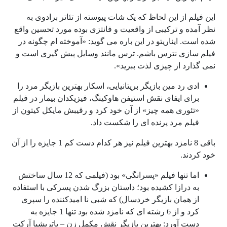
این فیلم از این لحاظ که یک شات پیوسته از تئاتر برادوی به
نظر آمده و ترکیبی از واقعیت و فانتزی بوده مورد تحسین واقع
شده است. ایناریتو در این باره می گوید: «آموخته ام چگونه در
فیلم سازی نترس باشم. ترس مانند وسایل پیش گیری است و
نمی گذارد از چیزی لذت ببرید».
ادی رد مین بازیگر بریتانیایی، اسکار بهترین بازیگر مرد را
برای ایفای نقش استیفن هاوکینگ، فیزیکدان بیمار در فیلم
«تئوری همه چیز» از آن خود کرد و رقیبش مایکل کیتون از
فیلم مرد پرنده ای را شکست داد.
باقی 8 نامزد بهترین فیلم نیز هر کدام دست کم 1 جایزه را از آن
خود کردند.
اما تنها فیلم «پسرانگی» بود (فیلمی که 12 سال ساختش
به درازا کشیده بود؛ داستان بزرگ شدن پسرکی با استفاده
از همان بازیگر خردسال) که شبی نا امیدکننده را سپری
کرد و از 6 رشته ای که نامزد شده بود تنها 1 جایزه به
دست آورد: بهترین بازیگر نقش مکمل زن – پاتریشیا آرکت