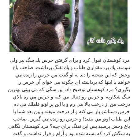
مرد كوهستان قبول كرد و براي گرفتن خرس يك سگ پير ولي
تنومند، يك پر، مقداري طناب و يك تفنگ برداشت. صاحب باغ
وحش كه اين صحنه را ديد به او گفت من خرس را زنده مي
خواهم با اينها كه برداشته اي چگونه مي خواي آن خرس را
بگيري؟ مرد كوهستان توضيح داد: اين سگي كه مي بيني بهترين
سگ شكاريه او خرس رو دنبال مي كنه و خرس مي ره بالاي
درخت من از درخت بالا مي رم و با اين پر اونو قلقلك مي دم
خرس دستاشو باز مي كنه و از درخت ميفته پايين بعد شما با
اين طناب اونو مي بنديد! و خرس رو زنده مي گيرين. صاحب
باغ وحش پرسيد پس اين تفنگ براي چيه؟ مرد كوهستان نگاهي
به سگش كرد كه بسته شده بود و آرام و قرار نداشت و گفت