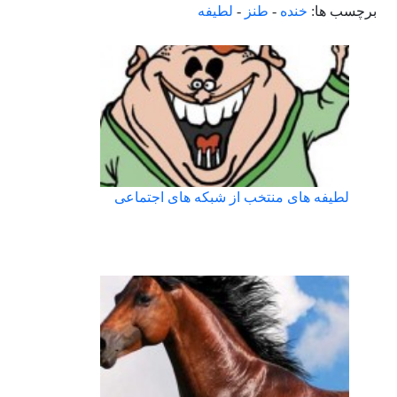
برچسب ها:
خنده
-
طنز
-
لطیفه
لطیفه های منتخب از شبکه های اجتماعی