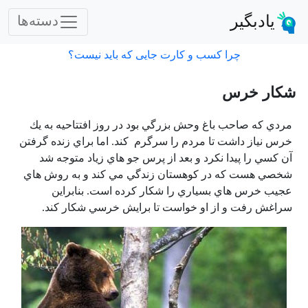
یادبگیر
دسته‌ها
چرا کسب و کارت جایی که باید نیست؟
شكار خرس
مردي كه صاحب باغ وحش بزرگي بود در روز افتتاحيه به يك
خرس نياز داشت تا مردم را سرگرم كند. اما براي زنده گرفتن
آن كسي را پيدا نكرد و بعد از پرس جو هاي زياد متوجه شد
شخصي هست كه در كوهستان زندگي مي كند و به روش هاي
عجيب خرس هاي بسياري را شكار كرده است. بنابراين
سراغش رفت و از او خواست تا برايش خرسي شكار كند.