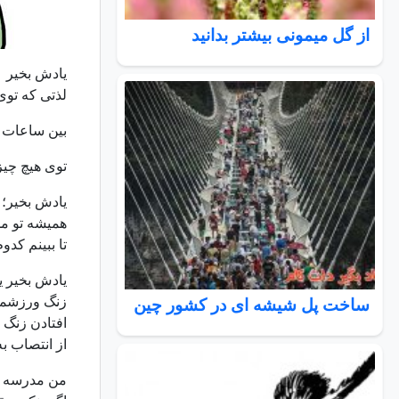
از گل میمونی بیشتر بدانید
یادش بخیر
لذتی که توی
بین ساعات 7:00 تا 7:15 وجود داشت
توی هیچ چیز
یادش بخیر؛ د
همیشه تو م
تا ببینم کد
یادش بخیر ی
زنگ ورزشمو
ساخت پل شیشه ای در کشور چین
افتادن زنگ 
از انتصاب ب
من مدرسه ک