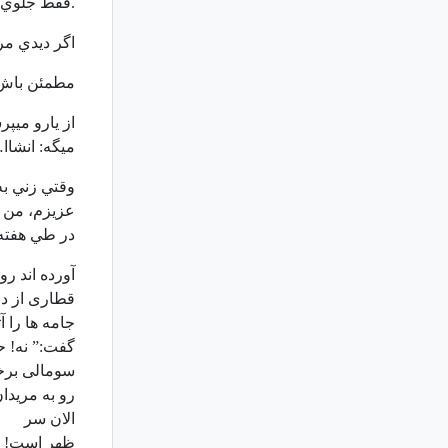
.فقط جلوي د
اگر ديدي مر
مطمئن باش ک
از یارو میپ
میگه: انشاا
وقتي زني ب
عزيزم، من به
در طي هفته
آورده اند ر
قطاری از دو
جامه ها را 
گفت:” نه! ح
سومالی برخو
رو به مریدا
الان سر
ظهر است! گف