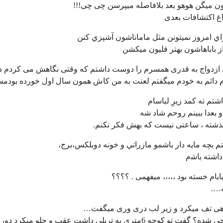
 میگن هوهو بعد بلافاصله میپرسن چی چی!!!
غ اکتشافات بعدی
ي امروز نميتونن مثل ماماناشون آشپزي کنن
ز باباهاشون بهتر قليون میکشن
 ازدواج به قدری همسرم را دوست داشتم که وقتی نگاهش می کردم 
 دائم به خودم میگفتم لعنت به من کاش همون سال اول خورده بودمش
و بعدا ببینم روحم شاد شه
ﻢ ﺑﭽﻪ ﻣﺎﯾﻪ ﺩﺍﺭ ﺑﺎﺷﻤﻮ ﻣﺎﺯﺭﺍﺗﻲ ﻭ ﺧﻮﻧﻪ ﺩﻭﺑﻠﮑﺲ،ﺑﺮﺝ،
ﺍﺷﺘﻪ ﺑﺎﺷم
ﻡ ﺧﺴﺘﻪ ﺑﻮﺩ ،،،،، ﻣﯿﻔﻬﻤﯽ . ؟؟؟؟
….
هی تف میکرد و زیر لب دری وری میگفت…
وچه 6متری یه تریلی داشت عقب و جلو میکرد دور بزنه…