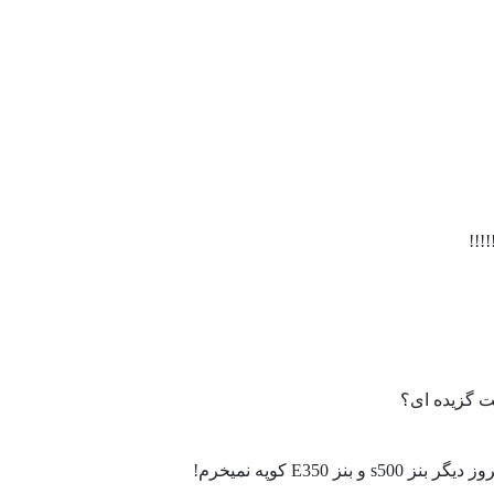
!!!
لت گزیده ای؟
E3 کوپه نمیخرم!