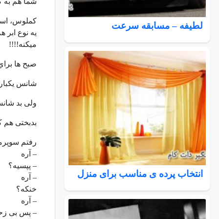
شما هم به کم
ﮐﻤﻠﻮﺱ، ﺍﺳﺘﺮ
لطیفه – مسابقه سرعت
ﯾﻪ ﻧﻮﻉ ﺍﺑﺮ 
ﻣﯿﮑﻨﻪ!!!!
صبح ها براي
شانس یکبار 
ولی بد شانس
بدبختی هم که
رفتم سوپرما
– آره
– پپسیه؟
انتخاب پرده ی مناسب برای منزل
– آره
خنکه؟
– آره
– پس بی زحم