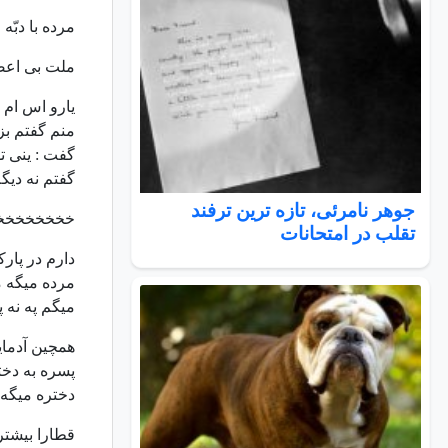
مرده با دبّه
ملت بی اعص
یارو اس ام
منم گفتم ب
گفت : ینی ت
گفتم نه دیگه
جوهر نامرئی، تازه ترین ترفند
خخخخخخخخ
تقلب در امتحانات
دارم در پارک
مرده میگه م
میگم په نه 
همچین آدمای
پسره به دخت
دختره میگه:
قطارا بیشتر