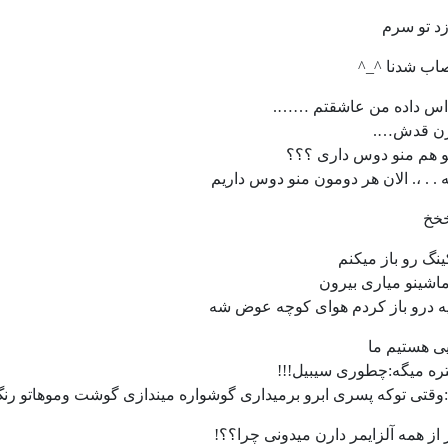
 زد تو سرم
اب شدنا ^_^
 اس داده من عاشقتم …….
زن قدش….
و هم منو دوس داری ؟؟؟
 . . ،. الان هر دومون منو دوس داریم
خخ
ینگ رو باز میکنم
اشینو میاری بیرون
په درو باز کردم هوای کوچه عوض شه
ی هستیم ما
ره میگه:چطوری سیبیل!!!
وقتی توکه پسری ابرو برمیداری گوشواره میندازی گوشت وموهاتو رنگ
 از همه آلزایمر دارن میدونی چرا؟؟!