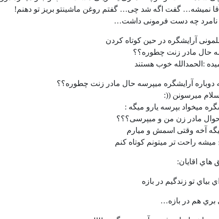
ا نمیشه… گفت اگه شد چی… گفتم روغن ماشینتو بریز تو دهنم!
 نامرد چه دست فرمونی داشت…
ﻠﻤﻮﻧﯽ ﺁﺭﺍﯾﺸﮕﺮﻩ ﺩﺭ ﺣﯿﻦ ﮐﻮﺗﺎﻩ ﮐﺮﺩﻥ
 ﺣﺎﻝ ﻣﺎﺩﺭ ﺯﻧﺖ ﭼﻄﻮﺭﻩ؟؟
ﯿﺪﻩ :ﺍﻟﺤﻤﺪﺍﻟﻠﻪ ﺧﻮﺏ ﻫﺴﺘﻨﺪ
ﻪ ﺩﻭﺑﺎﺭﻩ ﺁﺭﺍﯾﺸﮕﺮﻩ ﻣﯿﭙﺮﺳﻪ ﺣﺎﻝ ﻣﺎﺩﺭ ﺯﻧﺖ ﭼﻄﻮﺭﻩ؟؟
 ﺳﻼﻡ ﻣﯿﺮﺳﻮﻧﻦ ((:
ﮕﺮﻩ ﻣﯿﺨﻮﺍﺩ ﺑﭙﺮﺳﻪ ﯾﺎﺭﻭ ﻣﯿﮕﻪ :
ﺣﻮﺍﻝ ﻣﺎﺩﺭ ﺯﻥ ﻣﻦ ﻭ ﻣﯿﭙﺮﺳﯽ؟؟؟
ﯿﮕﻪ ﺁﺧﻪ ﻭﻗﺘﯽ ﺍﺳﻤﺶ ﻭ ﻣﯿﺎﺭﻡ
ﯿﺸﻪ ﺭﺍﺣﺖ ﺗﺮ ﻣﯿﺘﻮﻧﻢ ﮐﻮﺗﺎﻩ ﮐﻨﻢ
هاي اقايان:
 بياي تو زندگيم در بازه
 بري هم در بازه…