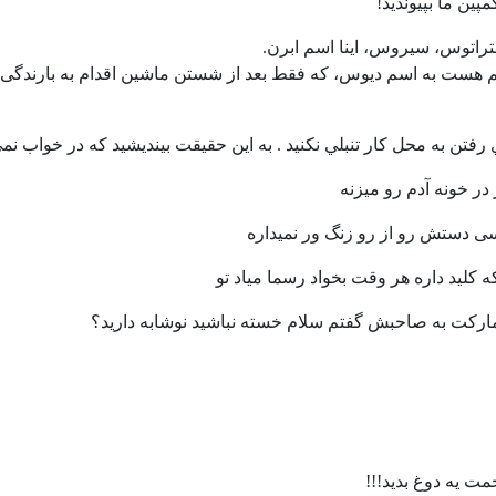
پین ما بپیوندید!
ﺍﺗﻮﺱ، ﺳﯿﺮﻭﺱ، اینا اسم ابرن.
ﻫﻢ ﻫﺴﺖ ﺑﻪ ﺍﺳﻢ ﺩﯾﻮﺱ، ﮐﻪ فقط ﺑﻌﺪ ﺍﺯ ﺷﺴﺘﻦ ﻣﺎﺷﯿﻦ ﺍﻗﺪﺍﻡ ﺑﻪ ﺑﺎﺭﻧﺪﮔﯽ
 رفتن به محل کار تنبلي نکنيد . به اين حقيقت بينديشيد که در خواب نم
در خونه آدم رو میزنه
ی دستش رو از رو زنگ ور نمیداره
 کلید داره هر وقت بخواد رسما میاد تو
رکت به صاحبش گفتم سلام خسته نباشید نوشابه دارید؟
ت یه دوغ بدید!!!