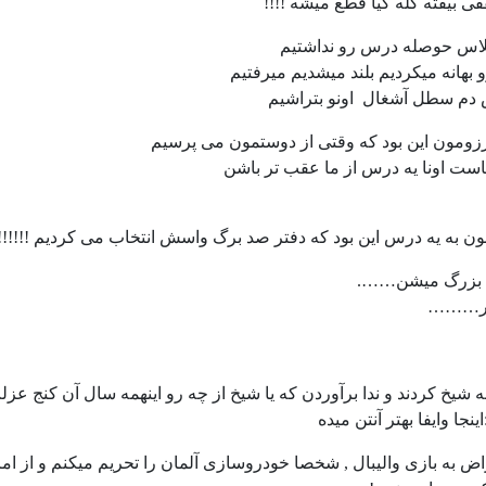
ی بیفته کله کیا قطع میشه !!!!
اس حوصله درس رو نداشتیم
 بهانه میکردیم بلند میشدیم میرفتیم
دم سطل آشغال اونو بتراشیم
زومون این بود که وقتی از دوستمون می پرسیم
ست اونا یه درس از ما عقب تر باشن
ون به یه درس این بود که دفتر صد برگ واسش انتخاب می کردیم !!!!!!!
د بزرگ میشن…….
ير………
 شیخ کردند و ندا برآوردن که یا شیخ از چه رو اینهمه سال آن کنج عز
نجا وايفا بهتر آنتن میده
به بازی والیبال , شخصا خودروسازی آلمان را تحریم میکنم و از امروز دیگر بنز s500 و بنز 50