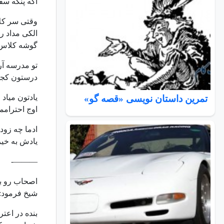
اگه پنکه سقف
وقتی سر کل
الکی مداد رو
گوشه کلاس 
تو مدرسه آر
درستون کجا
یادتون میاد
تمرين داستان نویسی «قصه گو»
اوج احترامم
ادما چه زو
يادش به خ
———-
اصحاب رو به
شیخ فرمود:ای
بنده در اعتراض 