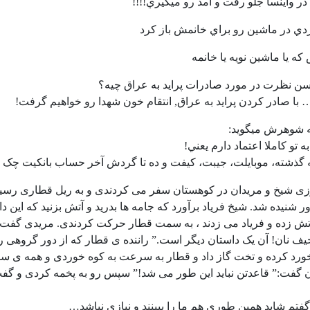
ر واينسا جلو رفت و آمد رو ميگيري!!!!
دي در ماشين رو براي خانمش باز کرد
ه يا ماشين نویه يا خانمه
رسن نظرت در مورد صادرات پراید به عراق چیه؟
… با صادر کردن پراید به عراق, انتقام خون شهدا رو خواهیم گرفت!
ه شوهرش ميگويد:
 تو کاملا اعتماد دارم يعني!
 گذشته، موبايلت، جيبت، کيفت و ده تا گردش آخر حساب بانکيت چک 
وزی شیخ و مریدان در کوهستان سفر می کردندی و به ریل قطاری رسیدن
ر شنیده شد. شیخ فریاد برآورد که جامه ها بدرید و آتش بزنید که این د
آتش زده و فریاد می زدند ، به سمت قطار حرکت کردندی. مریدی گفت:” 
یف نان! آن یک ‏داستان دیگر است.” راننده ی قطار که از دور گروهی را
رد کرده و تخت گاز داد و قطار به سرعت به کوه خوردی و همه ی سرنش
ن گفت:” قاعدتن نباید این طور می شد!” سپس رو به پخمه کردی و گفت
تم شاید همین طوری هم ما را ببینند و نیازی نباشد…