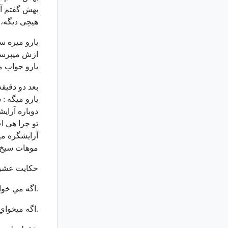
بهش گفتم آق
هیچی دیگه،
ﯾﺎﺭﻭ ﻣﯿﺮﻩ ﺳ
ﺍﺯﺵ ﻣﯿﭙﺮﺳﻪ
ﯾﺎﺭﻭ ﺟﻮﺍﺏ ﻣ
ﺑﻌﺪ ﺩﻭ ﺩﻗﯿﻘ
ﯾﺎﺭﻭ ﻣﯿﮕﻪ :
ﺩﻭﺑﺎﺭﻩ ﺁﺭﺍﯾﺸ
ﺗﻮ ﭼﺮﺍ ﻫﯽ ﺍ
ﺁﺭﺍﯾﺸﮕﺮﻩ ﻣ
ﻣﻮﻫﺎﺕ ﺳﯿﺦ ﻣ
حكايت عشق 
.اگه مي خواي
.اگه ميخواي