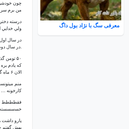
چون خودشون
من برم سرا
درسته دخترا
معرفی سگ با نژاد بول داگ
ولي خدايي ا
در سال اول
.در سال دوم
۵۰ تومن گذاشتم ته کمد زیرِ لباسام
که یادم بره 
الان ۶ ماه گذشته ، ساعتی نیست که بهش فکر نکنم.
ﻣﻨﻢ ﻣﯿﺘﻮﻧﺴﺘ
ﻛﺎﺭﺧﻮﻧﻪ … ﺩ
ﻓﻘﻄﻄﻄﻂ ﺑﺎﺑﺎ
ﺧﺴسسسته
یارو داشت 
بهش گفتم چی شده؟ گفت تو ک