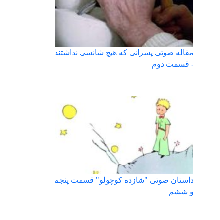
مقاله صوتی پسرانی كه هيچ شانسی نداشتند
- قسمت دوم
داستان صوتی "شازده کوچولو" قسمت پنجم
و ششم