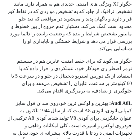
جگوار XJ ویژگی‌ های امنیتی جدیدی هم به همراه دارد. مانند
تشخیص ترافیک از جلو، که به تشخیص مواردی که در نقاط کور
قرار دارند و ناگهان پدیدار می‌شوند در مواقعی که دید جلو
محدود است کمک می‌کند، دستیار عدم خروج از بین خطوط و
مانیتور تشخیص شرایط راننده که وضعیت راننده را دائما مورد
بررسی قرار می ‌دهد و شرایط خستگی و ناپایداری او را
شناسایی می‌کند.
جگوار می‌گوید که برای حفظ امنیت عابرین هم در سیستم
ترمز اضطراری خودکار خود، عملکردی را قرار داده که با
استفاده از یک دوربین استریو دیجیتال در جلو و در سرعت 5 تا
60 کیلومتر بر ساعت، عابران را تشخیص می‌دهد و برای
جلوگیری از تصادف، به ترمزگیری اقدام می‌کند.
Audi A8L:
بهترین و لوکس ترین خودروی سدان فول سایز
کمپانی آئودی، آئودی A8 است که از سال 1944 تاکنون به
عنوان جایگزینی برای آئودی V8 تولید شده. آئودی A8 ترکیبی از
خودروی لوکس و اسپرت است، کلی امکانات رفاهی و
تجهیزات ایمنی دارد تا با قدرت بالای پیشرانه‌ ی خود، تبدیل به