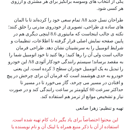
یکی از انتخاب‌ های وسوسه ‌برانگیز برای هر مشتری و آرزوی
هر کسی شود.
طراحان نسل جدید A8 تمام سعی خود را کرده‌اند تا با المان‌
های ساده ‌ی طراحی، تصویری از خودروی مدرنی را خلق کنند؛
نکته ‌ی جالب اینجاست که مانیتوری 8.6 اینچی دیگری هم در
پایین صفحه نمایش اصلی قرار گرفته تا اطلاعات، تنظیمات و
شرایط اتومبیل را به سرنشینان نشان دهد. طراحی فرمان
جالب است ولی آن را رها کنید؛ رها کنید تا خود اتومبیل شما را
به مقصد برساند! سیستم رانندگی خودکار آئودی A8 این خودرو
را تبدیل به یک اتومبیل خودران سطح 3 کرده است. این یعنی
خودرو به حدی هوشمند است که فرمان آن برای چرخش در پیچ
و افتادن در مسیر می ‌چرخد، گاز می‌خورد تا در مسیر تا
حداکثر سرعت 60 کیلومتر بر ساعت رانندگی کند و در صورت
نیاز و تشخیص موانع از ترمز هم استفاده کند.
تهیه و تنظیم: زهرا صانعی
این محتوا اختصاصاً برای یاد بگیر دات کام تهیه شده است.
استفاده از آن با ذکر منبع همراه با لینک آن و نام نویسنده یا