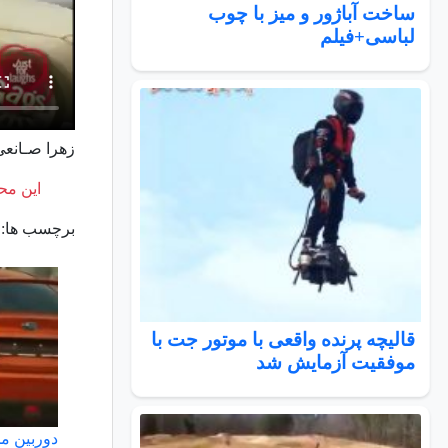
ساخت آباژور و میز با چوب
لباسی+فیلم
زهرا صـانعی
این محت
برچسب ها:
قالیچه پرنده واقعی با موتور جت با
موفقیت آزمایش شد
دوربین م