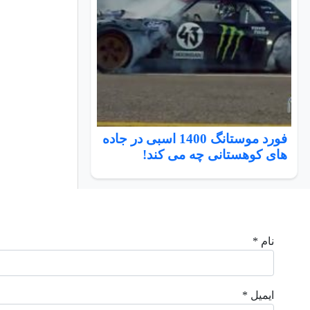
فورد موستانگ 1400 اسبی در جاده
های کوهستانی چه می کند!
نام *
ایمیل *