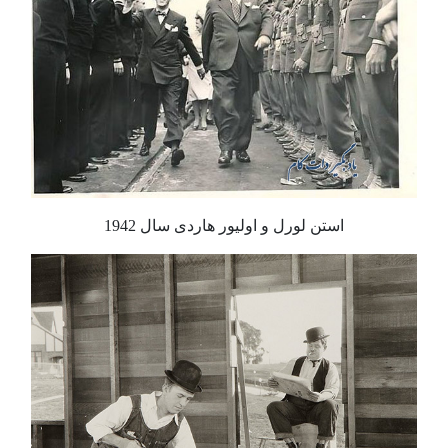
استن لورل و اولیور هاردی سال 1942