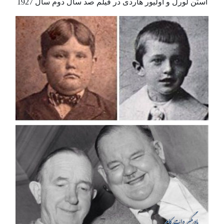
استن لورل و اولیور هاردی در فیلم صد سال دوم سال 1927