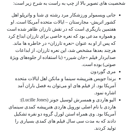
شخصیت های تصویر بالا از چپ به راست به شرح زیر است:
جانی ویسمولر ورزشکار مرد رشته ی شنا و واترپلو اهل
کشور اتریش- مجارستان – ایالات متحده آمریکا است. او
هفتمین بازیگری است که در نقش تارزان ظاهر شده است
و همواره مدعی بود که نعره خاصی برای تارزان ابداع کرد
که پس از او به عنوان «نعره تارزان» در خاطره ‌ها ماند.
هرچند بعدها مشخص شد، این نعره تارزان، از ابداعات
صدابردار فیلم «جان شیرر» (با استفاده از جلوه‌های ویژۀ
صوتی) بوده است.
مری گوردون
برندا جویس هنرپیشه سینما و مانکن اهل ایالات متحده
آمریکا بود. از فیلم ‌های او می‌توان به فصل باران آمد
اشاره نمود.
الیو هاردی و همسرش لوسیل جونز (Lucille Jones):
هاردی با نام اصلی نورویل هاردی هنرپیشه کمدی سینمای
آمریکا بود. وی همراه استن لورل گروه دو نفره تشکیل
دادند که به مدت سی سال فیلم ‌های کمدی بسیاری را
تولید کردند.