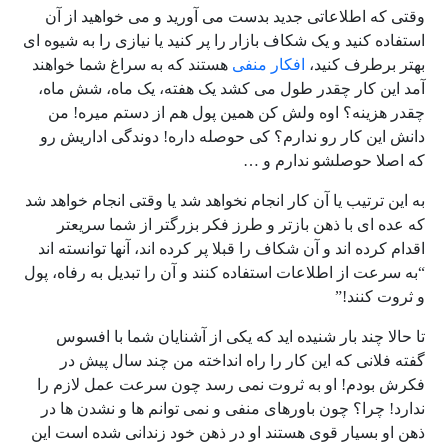
وقتی که اطلاعاتی جدید بدست می آورید و می خواهید از آن
استفاده کنید و یک شکاف بازار را پر کنید یا نیازی را به شیوه ای
بهتر برطرف کنید،
افکار منفی
هستند که به سراغ شما خواهند
آمد این کار چقدر طول می کشد یک هفته، یک ماه، شش ماه،
چقدر هزینه؟ اوه ولش کن همین پول هم از دستم میره! من
دانش این کار رو ندارم؟ کی حوصله داره! دوندگی اداریش رو
که اصلا حوصلشو ندارم و …
به این ترتیب یا آن کار انجام نخواهد شد یا وقتی انجام خواهد شد
که عده ای با ذهن بازتر و طرز فکر بزرگتر از شما سریعتر
اقدام کرده اند و آن شکاف را قبلا پر کرده اند، آنها توانسته اند
“به سرعت از اطلاعات استفاده کنند و آن را تبدیل به رفاه، پول
و ثروت کنند!”
تا حالا چند بار شنیده اید که یکی از آشنایان شما با افسوس
گفته فلانی که این کار را راه انداخته من چند سال پیش در
فکرش بودم! او به ثروت نمی رسد چون سرعت عمل لازم را
ندارد! چرا؟ چون باورهای منفی و نمی توانم ها و نشدن ها در
ذهن او بسیار قوی هستند او در ذهن خود زندانی شده است این