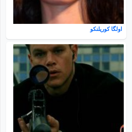
اولگا کوریلنکو