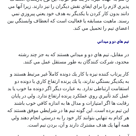
پذيري لازم را براي ايفاي نقش ديگران را نیز دارند. زيرا آنها مي
دانند بدون كار كردن با يكديگر به هدف خود يعني پيروزي نمي
رسند. ماهيت مسابقه يا فعاليت است كه انعطاف وابستگي بين
اعضاي تيم را تحميل مي كند.
تيم هاي دو و ميداني
در مقابل، تيم هاي دو و ميداني هستند كه به جز چند رشته
محدود، شركت كنندگان به طور مستقل عمل مي كنند.
كار پرتاب كننده نيزه با كار يك دونده كاملاً غير مرتبط هستند و
به يكديگر بستگي ندارند، يا يك پرنده ارتفاع كاري با دونده دو
استقامت ارتباطی ندارد. به عبارت ديگر اگر دونده ما خوب يا بد
عمل كند تأثيري روي عملكرد پرنده ارتفاع ندارد. ولي در پايان
رقابت ها اگر امتيازات و مدال ها به اندازه كافي خوب باشند
اين تيم برده است. اين گونه تيم ها در شرايطي موفق هستند كه
هر كدام به تنهايي بتوانند كار خود را به درستي انجام دهند ولي
همه آنها يك هدف مشترك دارند و آن، بردن تيم است.