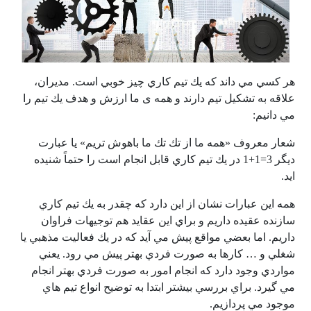
هر كسي مي داند كه يك تيم كاري چيز خوبي است. مديران،
علاقه به تشكيل تيم دارند و همه ی ما ارزش و هدف يك تيم را
مي دانيم:
شعار معروف «همه ما از تك تك ما باهوش تريم» يا عبارت
ديگر 3=1+1 در يك تيم كاري قابل انجام است را حتماً شنيده
ايد.
همه اين عبارات نشان از اين دارد كه چقدر به يك تيم كاري
سازنده عقيده داريم و براي اين عقايد هم توجيهات فراوان
داريم. اما بعضي مواقع پيش مي آيد كه در يك فعاليت مذهبي يا
شغلي و … كارها به صورت فردي بهتر پيش مي رود. يعني
مواردي وجود دارد كه انجام امور به صورت فردي بهتر انجام
مي گيرد. براي بررسي بيشتر ابتدا به توضيح انواع
تيم هاي
موجود مي پردازيم.