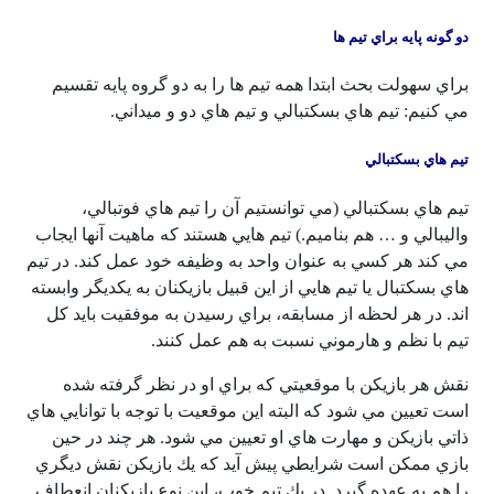
دو گونه پايه براي تيم ها
براي سهولت بحث ابتدا همه تيم ها را به دو گروه پايه تقسيم
مي كنيم: تيم هاي بسكتبالي و تيم هاي دو و ميداني.
تيم هاي بسكتبالي
تيم هاي بسكتبالي (مي توانستيم آن را تيم هاي فوتبالي،
واليبالي و … هم بناميم.) تيم هايي هستند كه ماهيت آنها ايجاب
مي كند هر كسي به عنوان واحد به وظيفه خود عمل كند. در تيم
هاي بسكتبال يا تيم هايي از اين قبيل بازيكنان به يكديگر وابسته
اند. در هر لحظه از مسابقه، براي رسيدن به موفقيت بايد كل
تيم با نظم و هارموني نسبت به هم عمل كنند.
نقش هر بازيكن با موقعيتي كه براي او در نظر گرفته شده
است تعيين مي شود كه البته اين موقعيت با توجه با توانايي هاي
ذاتي بازيكن و مهارت هاي او تعيين مي شود. هر چند در حين
بازي ممكن است شرايطي پيش آيد كه يك بازيكن نقش ديگري
را هم به عهده گيرد. در يك تيم خوب، اين نوع بازيكنان انعطاف