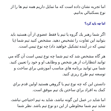
اما تجربه نشان داده است كه ما تمايل داريم همه تيم ها را از
نوع بسكتبالي بدانيم.
اما چه بايد كرد؟
اگر شما رهبر يك گروه يا تيم يا فقط عضوي از آن هستيد بايد
بتوانيد اين تفاوت را تشخيص دهيد. مشخص كنيد تيم شما (يا
تيمي كه در آينده تشكيل خواهيد داد) چه نوع تيمي است.
هر گاه مشخص شد كه تيم شما چه نوع تيمي است آن گاه مي
توانيد انتظارات از هر شخص و وظايف او و خود را تعيين كنيد.
شما مي توانيد برنامه هاي مناسب آموزشي براي ساخت و
توسعه تيم طرح ريزي كنيد.
دانستن اين كه چه نوع تيم يا گروهي هستيد اولين قدم براي
كمك به افراد براي ساختن يك تيم موفق است.
اما شايد در عمل اين گونه نباشد، شايد به تيم احتياجي نباشد،
شايد تيم شما مخلوطي از اين دو نوع تيم باشد. نظر شما