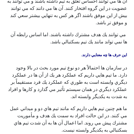
آن ها مي توانند احساس تعلق به تيم داشته باشند و مي توانند به
عضويت در اين گروه افتخار كنند. آن ها مي دانند كه مي توانند
بيش از اين موفق باشند اگر هر كس به تنهايي بيشتر سعي كند
و موفق تر باشد.
مي توانند يك هدف مشترك داشته باشند. اما اساس رابطه آن
ها نمي تواند مانند يك تيم بسكتبالي باشد.
اين حرف ها چه معنايي دارند.
در سازمان ها احتمالاً هر دو نوع تيم مورد بحث در بالا وجود
دارد. ما تيم هايي داريم كه عملكرد هر يك از آن ها در عملكرد
ديگري وابسته است به طوري كه عملكرد يك فرد مستقيماً بر
عملكرد ديگري در همان سيستم تأثير مي گذارد و كارها و افراد
به شدت به يكديگر وابسته اند.
ما هم چنين تيم هايي داريم كه مانند تيم هاي دو و ميداني عمل
مي كنند. در اين حالت افراد به سمت يك هدف و مأموريت
مشترك پيش مي روند. اما اعمال آن ها به آن شدت تيم هاي
بسكتبالي به يكديگر وابسته نيست.