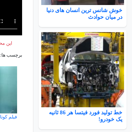
خوش شانس ترین انسان های دنیا
در میان حوادث
این محت
برچسب ها:
خط تولید فورد فیتسا هر 86 ثانیه
فیلم کوتا
یک خودرو!