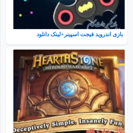
بازی اندروید فیجت اسپینر+لینک دانلود