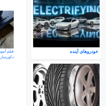
خودروهای آینده
فیلم آموز
دکورساز