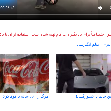
وا اختصاصاً برای یاد بگیر دات کام تهیه شده است. استفاده از آن با ذک
پیری
-
فیلم انگیزشی
ین خانم با لامبورگینی!
مرگ زن 30 ساله با كوكاكولا