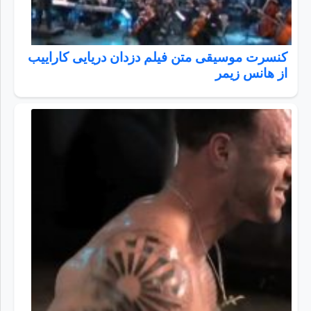
کنسرت موسیقی متن فیلم دزدان دریایی کاراییب
از هانس زیمر