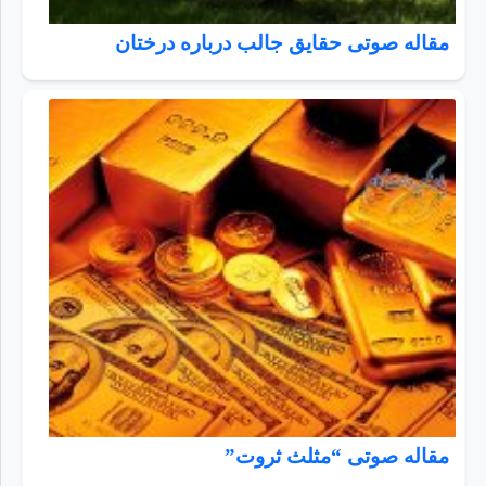
مقاله صوتی حقایق جالب درباره درختان
مقاله صوتی “مثلث ثروت”