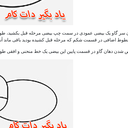
 سر گاو یک بیضی عمودی در سمت چپ بیضی مرحله قبل بکشید، طو
وط اضافی در قسمت شکم که مرحله قبل کشیده بودید باقی ماند آنرا 
دن دهان گاو در قسمت پایین این بیضی یک خط منحنی و افقی طوری 