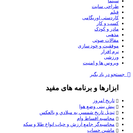
سینما
طراحی سایت
فیلم
کاردستی اوریگامی
کسب و کار
مادر و کودک
مذهبی
مقالات صوتی
موفقیت و خود سازی
نرم افزار
ورزشی
ویروس ها و امنیت
جستجو در یاد بگیر
ابزارها و برنامه های مفید
تاریخ امروز
پیش بینی وضع هوا
تبديل تاريخ شمسي به ميلادي و بالعكس
محاسبه اقساط وام
محاسبه‌گر جامع ارزش و حباب انواع طلا و سکه
ماشین حساب