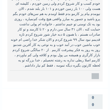
خودم کسب و کار شروع کردم ولی زمین خوردم ، کلیشه ای
هست ولی ۱۰۰ بار زمین خوردم‌ و ۱۰۱ بار بلند شدم ، الان
نیومدم بیام پز کارمو بدم فقط اومدم به هم سن‌های خودم بگم
پرو باشید و‌ جسور یه مبارز واقعی هیچ وقت کم‌نمیاره ، روزی
بود یه تک تومنی تو جیبم نداشتم ، خانواده ام پولی نداشت
حمایت کنه ، الان ۳۱ سال سن دارم و ۲۰ تا کارمند و تو کار
صادرات هستم ، با همون ۵ دبه خیار شور شروع کردم تازه
قدیمم نبود سال ۹۹ شروع کردم‌ و الان شکر خدا راضی ام خونه
خوب ماشین خوب در آمد خوب و به نوعی یه کار آفرین شدمو
روز به روز به فکر پیشرفت کارمم . از ۲۰ سالگی شروع کردم
بازار کارگری و همیشه بی پول بودم و کلافه ولی کم نیاوردم ،
کارمم اصلا ربطی نداره به رشته تحصیلم ، خدا بزرگه تو یه
لحظه کارتون بگیره دیگه تمومه ، فقط کم نیار داداشم .
0
0