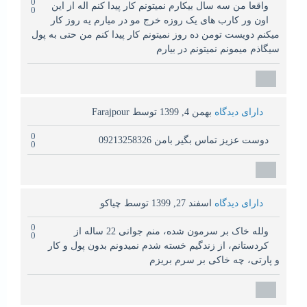
0
واقعا من سه سال بیکارم نمیتونم کار پیدا کنم اله از این
0
اون ور کارب های یک روزه خرج مو در میارم یه روز کار
میکنم دویست تومن ده روز نمیتونم کار پیدا کنم من حتی به پول
سیگاذم میمونم نمیتونم در بیارم
دارای دیدگاه
بهمن 4, 1399
توسط
Farajpour
0
دوست عزیز تماس بگیر بامن 09213258326
0
دارای دیدگاه
اسفند 27, 1399
توسط
چیاکو
0
وللە خاک بر سرمون شده، منم جوانی 22 سالە از
0
کردستانم، از زندگیم خسته شدم نمیدونم بدون پول و کار
و پارتی، چه خاکی بر سرم بریزم