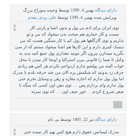
دارای دیدگاه
بهمن 4, 1399
توسط
وحیده سوراخ بزرگ
ویرایش شده
بهمن 4, 1399
توسط
علی یزدی مقدم
0
توی ایران برای ادم بی پول و بدون اشنا و پارتی کار
0
نیست و کار حماری هم صحت بدن میخواد که من و تو
نداریم و توی گارگاهها هم پول کم با کار سنگین هست که من
دیسک کمری دارم و این کارها هم اشنا میخواد سننتم که از سی
بگزره میندازن بیرون اگر بتونید مقداری پول جمع کنید بدید به
وکیل تا شما را قانونی ببرن استرالیا و اونجا کار میدن با محل
خواب البته من پولشو ندارم ازدواجم نکردم هر کس هم زیادی
حرف زد بدونید که شکمش پره الان من چند حرفه بلدم با مدرک
اما پول پول ندارم که اجاره مغازه و رهن و وسایل بخرم حتی
پول ندارم وام بردارم پس .... توی دهن اون کسی که میگه با
صفر شرو ع کردم ....خور حیف اون .... که توی سرته
دارای دیدگاه
تیر 22, 1401
توسط
بی نام
0
مدرک لیسانس حقوق دارم هیچ کس بهم کار نمیده حتی
0