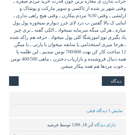
جرات ندارن ی مغازه بزنن چون قدرت خرید مردم صفره ـ
وقتی شهر پر شده از تاکسی و سوپر مارکت و پوشاک و
ارایشی ـ وقتی 30% مردم بیکارن ـ وقتی هیچ راهی نداری ـ
اینایی ک بالا گفتین ب درد لای جرز دیوارم نمیخوره پول پول
میاره ـ هرکی میگه سرمایه نمیخواد ـ الکی گفته ـ بری چیز
یاد بگیری توو اموزشگا کلی پول میخواد . حرفه هم راکد شده
ـ هرجا میری استخدامی یا سابقه میخوان یا پارتی ـ یا میگن
12 ساخت کار کن بهت 700/800 تومن میدیم ـ این ظلمه یا
همه دنبال فروشنده و بازاریاب دخترن ـ ماهی 400/500 تومن
ـ خوب مردها هم همه بیکار میشن
نمایش 5 دیدگاه قبلی
دارای دیدگاه
آذر 18, 1399
توسط
فرشید