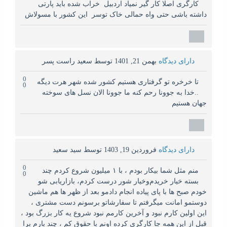
کارگری اصلا کار گیر نمیاد اردبیل خراب شده باید پارتی
داشته باشی حتی واه حمالی خاک توسر این کشور با مسولاش
دارای دیدگاه
بهمن 21, 1401
توسط
سعید راست پسر
0
تا خرخره تو گرفتاری هستیم کشور شده شهر هرت دیگه
0
..خدا به جوونا رحم کنه ما جوونا الان نسل های سوخته
جهان هستیم
دارای دیدگاه
فروردین 19, 1403
توسط
سید سعید
0
منم مثل شما بیکار بودم ، با ۱ میلیون شروع کردم‌ چند‌
0
بسته خیار خریدم‌و‌خیار شور درست کردم، بازاریابی شو
خودم صبح ها با پای پیاده انجام دادمو بعد از ظهر ها هم‌ ماشین
دوستمو امانت میگرفتم تا سفارشاتو برسونم دست مشتری ،
این اولین کارم نبود و آخرین کارمم نبود شروع یه کار بزرگ بود ،
قبل از این همه جا کارگری کرده اونم با حقوق کم ، چند بارم برا