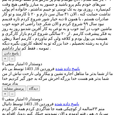
سن‌های خودم بگم پرو باشید و‌ جسور یه مبارز واقعی هیچ وقت
کم‌نمیاره ، روزی بود یه تک تومنی تو جیبم نداشتم ، خانواده ام پولی
نداشت حمایت کنه ، الان ۳۱ سال سن دارم و ۲۰ تا کارمند و تو کار
صادرات هستم ، با همون ۵ دبه خیار شور شروع کردم تازه قدیمم
نبود سال ۹۹ شروع کردم‌ و الان شکر خدا راضی ام خونه خوب
ماشین خوب در آمد خوب و به نوعی یه کار آفرین شدمو روز به روز
به فکر پیشرفت کارمم . از ۲۰ سالگی شروع کردم بازار کارگری و
همیشه بی پول بودم و کلافه ولی کم نیاوردم ، کارمم اصلا ربطی
نداره به رشته تحصیلم ، خدا بزرگه تو یه لحظه کارتون بگیره دیگه
تمومه ، فقط کم نیار داداشم .
دوستدار
0
امتیاز منفی
0
پاسخ داده شده
فروردین 18, 1403
توسط
بی نام
ما از شما بدتر ما متاهل اجاره نشین و بیکار ولی نارحت نباش از من
شما بدتر هم هست خدا بزرگه اخرش مرگه بد جور گیر کردیم خدا
بداد برسه
دوستدار
0
امتیاز منفی
0
پاسخ داده شده
فروردین 18, 1403
توسط
دانیال
منم ۲۳سالمه از کوچیکی همه جا شاگردی کردم همه کار کردم
سربازی هم رفتم اومدم و الان نمیدونم چیکار کنم ،دوبار اقدام به