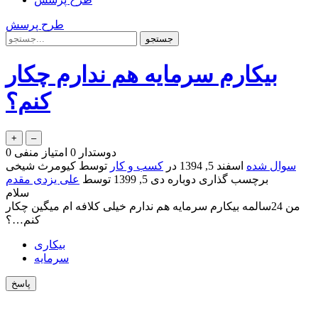
طرح پرسش
بیکارم سرمایه هم ندارم چکار
کنم؟
دوستدار
0
امتیاز منفی
0
سوال شده
اسفند 5, 1394
در
کسب و کار
توسط
کیومرث شیخی
برچسب گذاری دوباره
دی 5, 1399
توسط
علی یزدی مقدم
سلام
من 24سالمه بیکارم سرمایه هم ندارم خیلی کلافه ام میگین چکار
کنم…؟
بیکاری
سرمایه