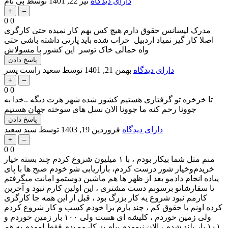
دارای دیدگاه
تیر 22, 1401
توسط
بی نام
0
0
مدرک لیسانس حقوق دارم هیچ کس بهم کار نمیده حتی کارگری
اصلا کار گیر نمیاد اردبیل خراب شده باید پارتی داشته باشی حتی
واه حمالی خاک توسر این کشور با مسولاش
دارای دیدگاه
بهمن 21, 1401
توسط
سعید راست پسر
0
0
تا خرخره تو گرفتاری هستیم کشور شده شهر هرت دیگه ..خدا به
جوونا رحم کنه ما جوونا الان نسل های سوخته جهان هستیم
دارای دیدگاه
فروردین 19, 1403
توسط
سید سعید
0
0
منم مثل شما بیکار بودم ، با ۱ میلیون شروع کردم‌ چند‌ بسته خیار
خریدم‌و‌خیار شور درست کردم، بازاریابی شو خودم صبح ها با پای
پیاده انجام دادمو بعد از ظهر ها هم‌ ماشین دوستمو امانت میگرفتم
تا سفارشاتو برسونم دست مشتری ، این اولین کارم نبود و آخرین
کارمم نبود شروع یه کار بزرگ بود ، قبل از این همه جا کارگری
کرده اونم با حقوق کم ، چند بارم برا خودم کسب و کار شروع کردم
ولی زمین خوردم ، کلیشه ای هست ولی ۱۰۰ بار زمین خوردم‌ و
۱۰۱ بار بلند شدم ، الان نیومدم بیام پز کارمو بدم فقط اومدم به هم