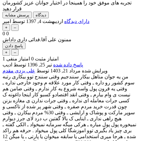
تجربه های موفق خود را همینجا در اختیار جوانان عزیز کشورمان
قرار دهید
دارای دیدگاه
اردیبهشت 4, 1397
توسط
امیر
0
0
ممنون علی آقا.فدائی داری داداش
امتیاز مثبت
0
امتیاز منفی
1
پاسخ داده شده
تیر 25, 1396
توسط
ادیب
ویرایش شده
مرداد 21, 1403
توسط
علی یزدی مقدم
من یه جوان متاهل بیکار سنندجیم وقتی سنندج توو بیکاری رتبه
سوم کشور رو داره ـ وقتی کار مورد علاقه م وجود خارجی نداره ـ
وقتی یه قرون پول واسه شروع یه کار ندارم ـ وقتی ضامن هم
نیست ی وام بیارم ـ وقتی انقد اقتصادو کسبو کار اینجا داغونه ک
کسی جرات معامله ای نداره ـ وقتی جرات ندارن ی مغازه بزنن
چون قدرت خرید مردم صفره ـ وقتی شهر پر شده از تاکسی و
سوپر مارکت و پوشاک و ارایشی ـ وقتی 30% مردم بیکارن ـ وقتی
هیچ راهی نداری ـ اینایی ک بالا گفتین ب درد لای جرز دیوارم
نمیخوره پول پول میاره ـ هرکی میگه سرمایه نمیخواد ـ الکی گفته ـ
بری چیز یاد بگیری توو اموزشگا کلی پول میخواد . حرفه هم راکد
شده ـ هرجا میری استخدامی یا سابقه میخوان یا پارتی ـ یا میگن 12