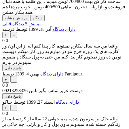
ساخت کار کن بهت 700/800 تومن میدیم ـ این ظلمه یا همه دنبال
فروشنده و بازاریاب دخترن ـ ماهی 400/500 تومن ـ خوب مردها هم
همه بیکار میشن
نمایش 5 دیدگاه قبلی
دارای دیدگاه
آذر 18, 1399
توسط
فرشید
0
0
واقعا من سه سال بیکارم نمیتونم کار پیدا کنم اله از این اون ور
کارب های یک روزه خرج مو در میارم یه روز کار میکنم دویست
تومن ده روز نمیتونم کار پیدا کنم من حتی به پول سیگاذم میمونم
نمیتونم در بیارم
Farajpour
توسط
دارای دیدگاه
بهمن 4, 1399
0
0
دوست عزیز تماس بگیر بامن 09213258326
دارای دیدگاه
اسفند 27, 1399
توسط
چیاکو
0
0
وللە خاک بر سرمون شده، منم جوانی 22 سالە از کردستانم، از
زندگیم خسته شدم نمیدونم بدون پول و کار و پارتی، چه خاکی بر