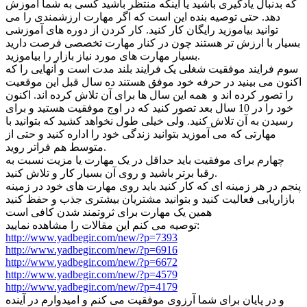
که بدنبال یادگیری باشید یا اینکه منتظر باشید کسی به شما آموزش
دهد. حتی توصیه بنده این است که اگر مهارت ارزشمندی را می
توانید بیاموزید رایگان کار کنید. کار کردن از دوره های آموزشی
بسیار با ارزش تر هستند چون در کنار مهارت تخصصی فرصت دارید
بسیار مهارت های مورد نیاز بازار را بیاموزید.
سوم فرایند موفقیت شغلی یک فرایند بلند مدت است و آنهایی را که
اکنون می بینید در حرفه خود موفق هستند ده سال قبل این موقعیت
را تصور کرده اند و همه این سال ها برای آن تلاش کرده اند. اکنون
خود را در 10 سال بعد تصور کنید که در اوج موفقیت هستید و برای
رسیدن به آن تلاش کنید. ولی خیلی طول نخواهد کشید که بتوانید با
مهارتی که می آموزید بتوانید زندگی خود را اداره کنید و حتی از
متوسط هم فراتر روید.
چهارم برای موفقیت باید حداقل در یک مهارت یا مزیت نسبت به
رقبا برتر باشید و روی آن بسیار کار و تلاش کنید.
پنجم در هر زمینه ای که کار کنید باید روی مهارت های خود در زمینه
بازاریابی فعالیت کنید و بتوانید مشتریان بیشتری جذب و حفظ کنید
همین یک مهارت برای ثروتمند شدن کافی است
توصیه می کنم این مقالات را مشاهده نمایید:
http://www.yadbegir.com/new/?p=7393
http://www.yadbegir.com/new/?p=6916
http://www.yadbegir.com/new/?p=6672
http://www.yadbegir.com/new/?p=4579
http://www.yadbegir.com/new/?p=4179
و در پایان برای شما آرزوی موفقیت می کنم و امیدوارم در آینده