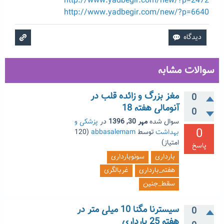
http://www.yadbegir.com/new/?p=2472
http://www.yadbegir.com/new/?p=6640
سوالات مشابه
مغز بزرگ و زائده قلب در
0
آنومالی هفته 18
0
سوال شده
مهر 30, 1396
در
پزشکی و
0
بهداشت
توسط
abbasalemam
(
120
امتیاز)
پاسخ
بارداری
سونوبارداری
هفته_بارداری
غربالگری
سقط_جنین
سیسترنا مگنا 10 میلی متر در
0
هفته 25 بارداری