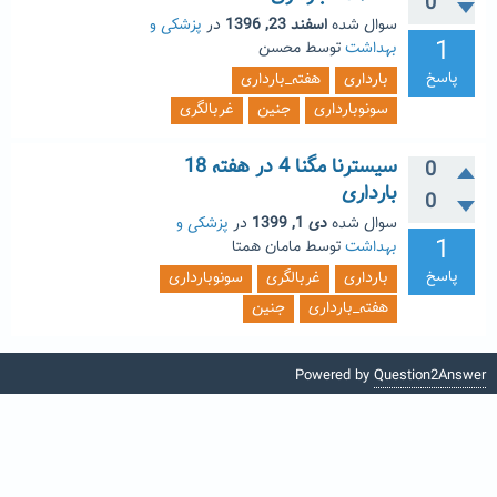
0
سوال شده
اسفند 23, 1396
در
پزشکی و
1
بهداشت
توسط
محسن
پاسخ
بارداری
هفته_بارداری
سونوبارداری
جنین
غربالگری
سیسترنا مگنا 4 در هفته 18
0
بارداری
0
سوال شده
دی 1, 1399
در
پزشکی و
1
بهداشت
توسط
مامان همتا
پاسخ
بارداری
غربالگری
سونوبارداری
هفته_بارداری
جنین
Powered by
Question2Answer