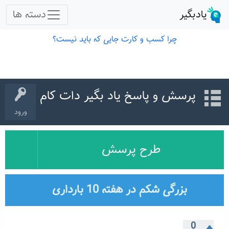
پرسش و پاسخ یاد بگیر دات کام
ورود
طرح پرسش
بزرگی شکم در هفته 10 بارداری
0