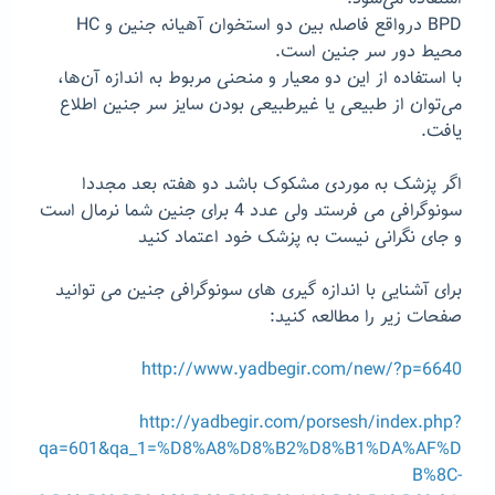
BPD درواقع فاصله بین دو استخوان آهیانه جنین و HC
محیط دور سر جنین است.
با استفاده از این دو معیار و منحنی مربوط به اندازه آن‌ها،
می‌توان از طبیعی یا غیرطبیعی بودن سایز سر جنین اطلاع
یافت.
اگر پزشک به موردی مشکوک باشد دو هفته بعد مجددا
سونوگرافی می فرستد ولی عدد 4 برای جنین شما نرمال است
و جای نگرانی نیست به پزشک خود اعتماد کنید
برای آشنایی با اندازه گیری های سونوگرافی جنین می توانید
صفحات زیر را مطالعه کنید:
http://www.yadbegir.com/new/?p=6640
http://yadbegir.com/porsesh/index.php?
qa=601&qa_1=%D8%A8%D8%B2%D8%B1%DA%AF%D
B%8C-