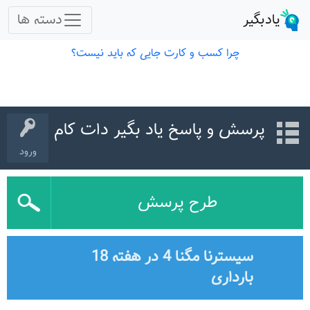
پرسش و پاسخ یاد بگیر دات کام
ورود
طرح پرسش
سیسترنا مگنا 4 در هفته 18
بارداری