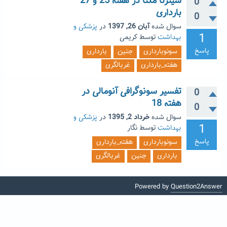
سیترنا مگنا در هفته 25 و 27
0
بارداری
0
سوال شده
آبان 26, 1397
در
پزشکی و
1
بهداشت
توسط
کریمی
پاسخ
سونوبارداری
جنین
بارداری
هفته_بارداری
غربالگری
تفسیر سونوگرافی آنومالی در
0
هفته 18
0
سوال شده
خرداد 2, 1395
در
پزشکی و
1
بهداشت
توسط
نگار
پاسخ
سونوبارداری
هفته_بارداری
بارداری
جنین
غربالگری
Powered by
Question2Answer