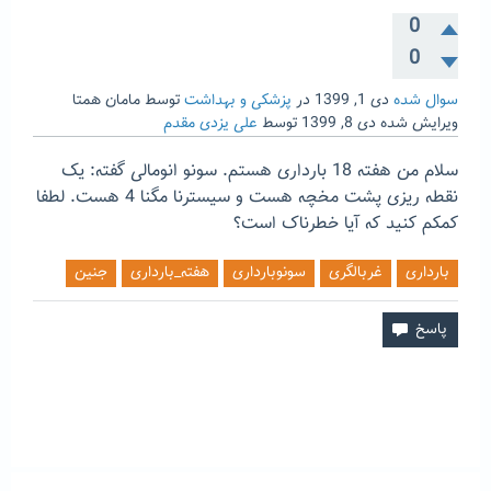
0
0
سوال شده
دی 1, 1399
در
پزشکی و بهداشت
توسط
مامان همتا
ویرایش شده
دی 8, 1399
توسط
علی یزدی مقدم
سلام من‌ هفته 18 بارداری هستم. سونو انومالی گفته: یک
نقطه ریزی پشت مخچه هست و سیسترنا مگنا 4 هست. لطفا
کمکم کنید که آیا خطرناک است؟
بارداری
غربالگری
سونوبارداری
هفته_بارداری
جنین