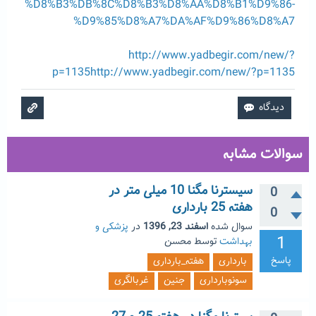
%D8%B3%DB%8C%D8%B3%D8%AA%D8%B1%D9%86-
%D9%85%D8%A7%DA%AF%D9%86%D8%A7
http://www.yadbegir.com/new/?
p=1135http://www.yadbegir.com/new/?p=1135
سوالات مشابه
سیسترنا مگنا 10 میلی متر در
0
هفته 25 بارداری
0
سوال شده
اسفند 23, 1396
در
پزشکی و
1
بهداشت
توسط
محسن
پاسخ
بارداری
هفته_بارداری
سونوبارداری
جنین
غربالگری