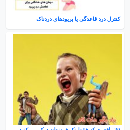
کنترل درد قاعدگی یا پریودهای دردناک
30 واقعیت که فقط تک فرزندان درک می کنند